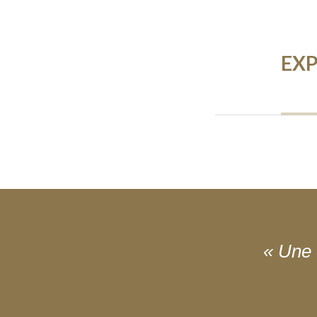
EXP
« Une 