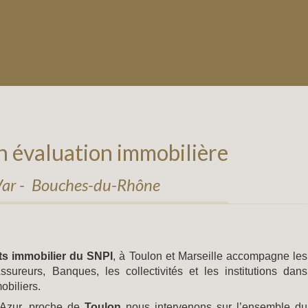
n évaluation immobilière
- Var - Bouches-du-Rhône
s immobilier du SNPI
, à Toulon et Marseille accompagne les
Assureurs, Banques, les collectivités et les institutions dans
obiliers.
’Azur, proche de
Toulon
nous intervenons sur l’ensemble du