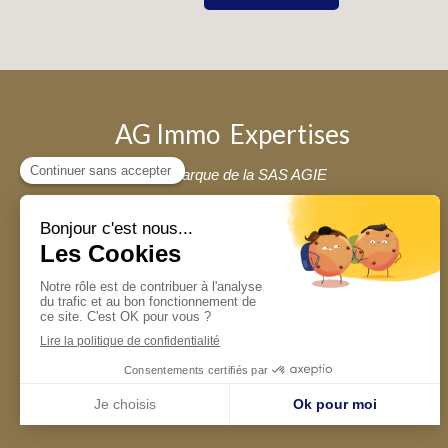
AG Immo Expertises
Une marque de la SAS AGIE
Inscrit au RCS de Toulon 931 898 829
Assurance RC Pro Sérénis VD 8000026/000364/23232
Contact